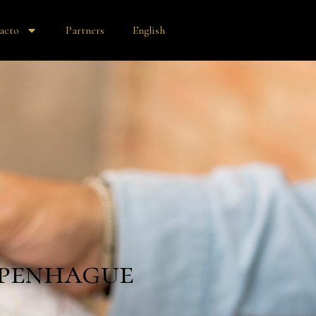
acto
Partners
English
openhague