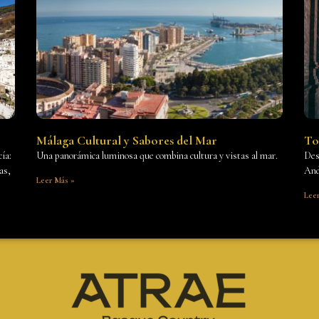
Málaga Cultural y Sabores del Mar
To
ía:
Una panorámica luminosa que combina cultura y vistas al mar.
Des
as,
And
Leer Más »
Lee