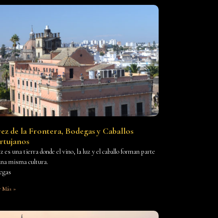
rez de la Frontera, Bodegas y Caballos
rtujanos
z es una tierra donde el vino, la luz y el caballo forman parte
una misma cultura.
egas
r Más »