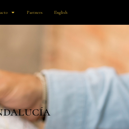
acto
Partners
English
ndalucía