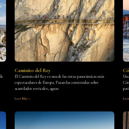
Caminito del Rey
Có
 de
El Caminito del Rey es una de las rutas panorámicas más
Una
espectaculares de Europa. Pasarelas construidas sobre
Cór
acantilados verticales, aguas
pat
Leer Más »
Lee