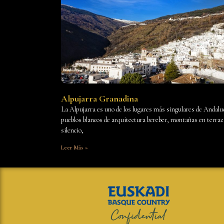
Alpujarra Granadina
La Alpujarra es uno de los lugares más singulares de Andaluc
pueblos blancos de arquitectura bereber, montañas en terraz
silencio,
Leer Más »