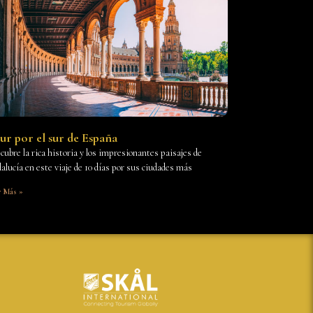
ur por el sur de España
cubre la rica historia y los impresionantes paisajes de
alucía en este viaje de 10 días por sus ciudades más
r Más »